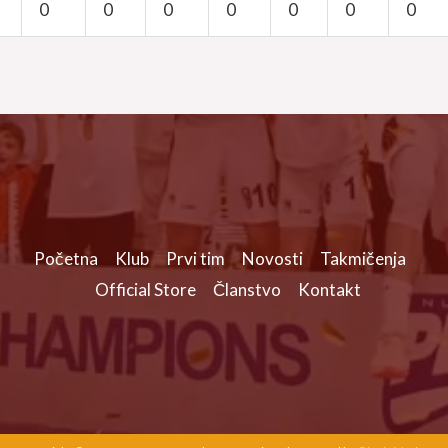
0
0
0
0
0
0
0
Početna
Klub
Prvi tim
Novosti
Takmičenja
Official Store
Članstvo
Kontakt