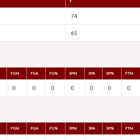
T
74
65
FGM
FGA
FG%
3PM
3PA
3P%
FTM
0
0
0
0
0
0
0
FGM
FGA
FG%
3PM
3PA
3P%
FTM