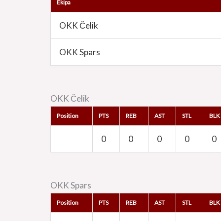
Ekipa
OKK Čelik
OKK Spars
OKK Čelik
Position
PTS
REB
AST
STL
BLK
0
0
0
0
0
OKK Spars
Position
PTS
REB
AST
STL
BLK