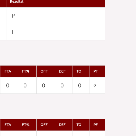
Rezultat
P
I
FTA
FT%
OFF
DEF
TO
PF
0
0
0
0
0
0
FTA
FT%
OFF
DEF
TO
PF