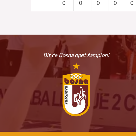
0
0
0
0
0
Bit će Bosna
opet šampion!