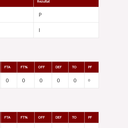
Rezultat
P
I
FTA
FT%
OFF
DEF
TO
PF
0
0
0
0
0
0
FTA
FT%
OFF
DEF
TO
PF