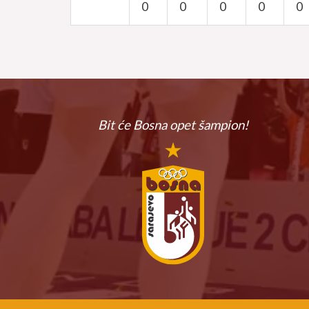
0
0
0
0
0
Bit će Bosna
opet šampion!