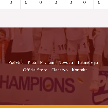
0
0
0
0
0
0
0
Početna
Klub
Prvi tim
Novosti
Takmičenja
Official Store
Članstvo
Kontakt