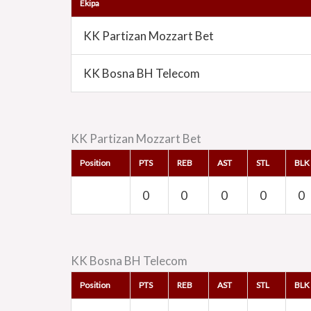
Ekipa
KK Partizan Mozzart Bet
KK Bosna BH Telecom
KK Partizan Mozzart Bet
Position
PTS
REB
AST
STL
BLK
0
0
0
0
0
KK Bosna BH Telecom
Position
PTS
REB
AST
STL
BLK