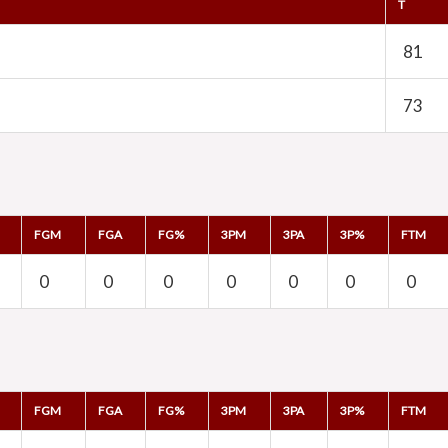
T
81
73
FGM
FGA
FG%
3PM
3PA
3P%
FTM
0
0
0
0
0
0
0
FGM
FGA
FG%
3PM
3PA
3P%
FTM