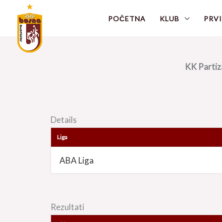
Skip
POČETNA
KLUB
PRVI
to
content
KK Partiz
Details
Liga
ABA Liga
Rezultati