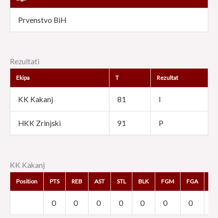
Prvenstvo BiH
Rezultati
Ekipa
T
Rezultat
KK Kakanj
81
I
HKK Zrinjski
91
P
KK Kakanj
Position
PTS
REB
AST
STL
BLK
FGM
FGA
F
0
0
0
0
0
0
0
0