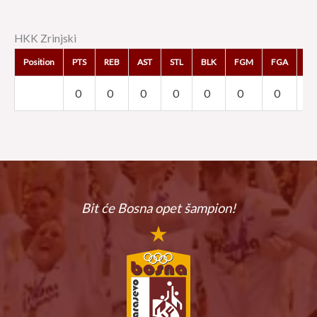
HKK Zrinjski
Position
PTS
REB
AST
STL
BLK
FGM
FGA
F
0
0
0
0
0
0
0
0
Bit će Bosna
opet šampion!