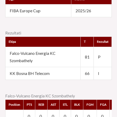
FIBA Europe Cup
2025/26
Rezultati
Ekipa
T
Rezultat
Falco-Vulcano Energia KC
81
P
Szombathely
KK Bosna BH Telecom
66
I
Falco-Vulcano Energia KC Szombathely
Position
PTS
REB
AST
STL
BLK
FGM
FGA
F
0
0
0
0
0
0
0
0