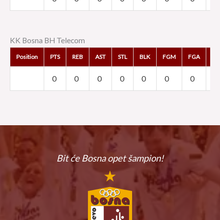
KK Bosna BH Telecom
Position
PTS
REB
AST
STL
BLK
FGM
FGA
F
0
0
0
0
0
0
0
0
Bit će Bosna
opet šampion!