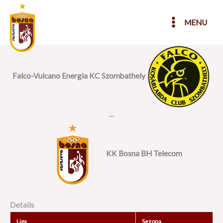
Skip
to
MENU
content
Falco-Vulcano Energia KC Szombathely
—
KK Bosna BH Telecom
Details
Liga
Sezona