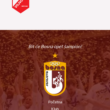
Bit će Bosna
opet šampion!
Početna
Klub