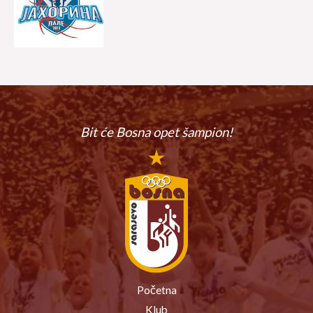
Bit će Bosna
opet šampion!
Početna
Klub