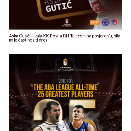
Asim Gutić: Hvala KK Bosna BH Telecom na povjerenju, bila
mi je čast nositi dres