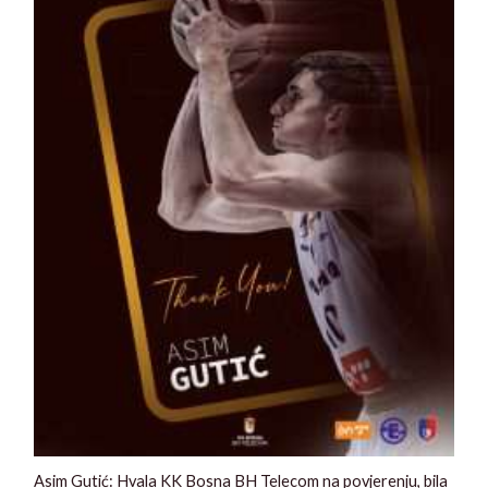
Asim Gutić: Hvala KK Bosna BH Telecom na povjerenju, bila