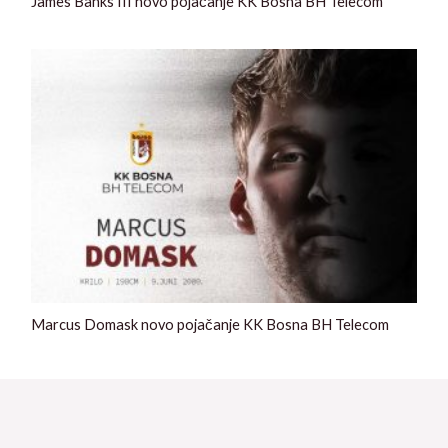
James Banks III novo pojačanje KK Bosna BH Telecom
Marcus Domask novo pojačanje KK Bosna BH Telecom