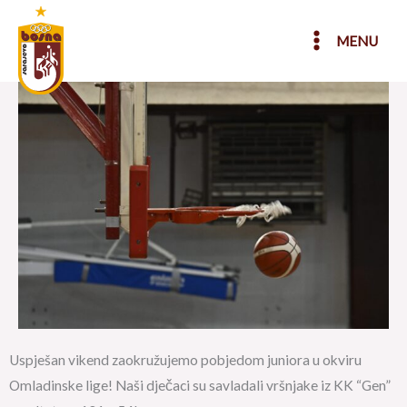
Skip
to
MENU
content
Uspješan vikend zaokružujemo pobjedom juniora u okviru
Omladinske lige! Naši dječaci su savladali vršnjake iz KK “Gen”