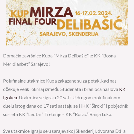
Domaćin završnice Kupa “Mirza Delibašić” je KK “Bosna
Meridianbet” Sarajevo!
Polufinalne utakmice Kupa zakazane su za petak, kad nas
očekuje veliki okršaj između Studenata i branioca naslova
KK
Igokea
. Utakmica se igra u 20 sati. U drugom polufinalnom
duelu istog dana od 17 sati sastaju se
HKK “Široki”
i pobjednik
susreta
KK “Leotar” Trebinje
–
KK “Borac” Banja Luka
.
Sve utakmice igraju se u sarajevskoj Skenderiji, dvorana D1, a