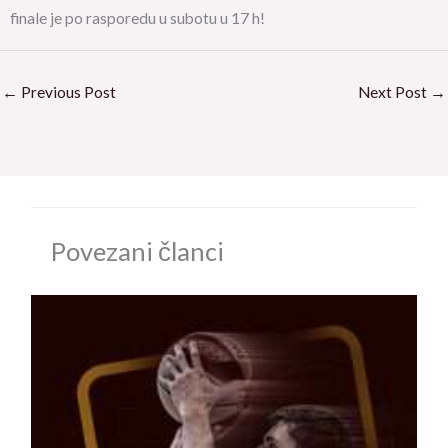
finale je po rasporedu u subotu u 17 h!
←
Previous Post
Next Post
→
Povezani članci