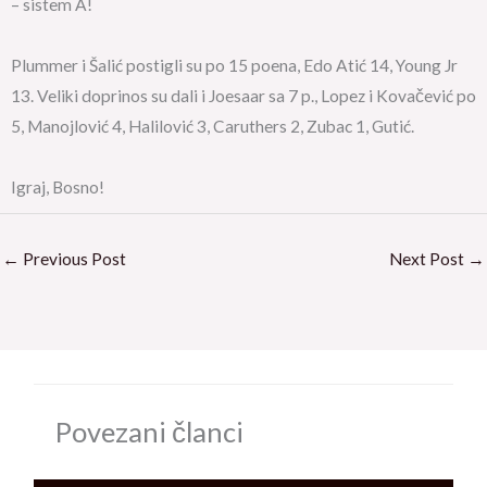
– sistem A!
Plummer i Šalić postigli su po 15 poena, Edo Atić 14, Young Jr
13. Veliki doprinos su dali i Joesaar sa 7 p., Lopez i Kovačević po
5, Manojlović 4, Halilović 3, Caruthers 2, Zubac 1, Gutić.
Igraj, Bosno!
←
Previous Post
Next Post
→
Povezani članci