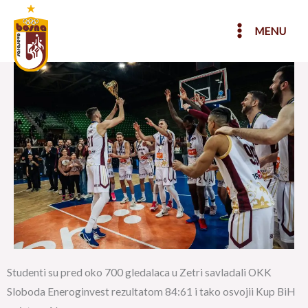
Skip
to
MENU
content
Studenti su pred oko 700 gledalaca u Zetri savladali OKK
Sloboda Eneroginvest rezultatom 84:61 i tako osvojii Kup BiH