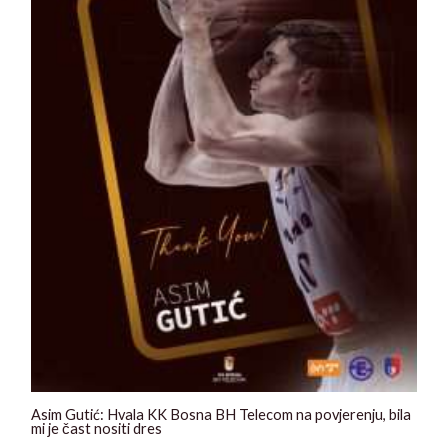
Asim Gutić: Hvala KK Bosna BH Telecom na povjerenju, bila
mi je čast nositi dres