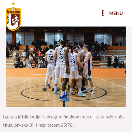
Skip
to
MENU
content
Igokea je bila bolja i u drugom finalnom meču i tako odbranila
titulu prvaka BiH rezultatom 85:78!