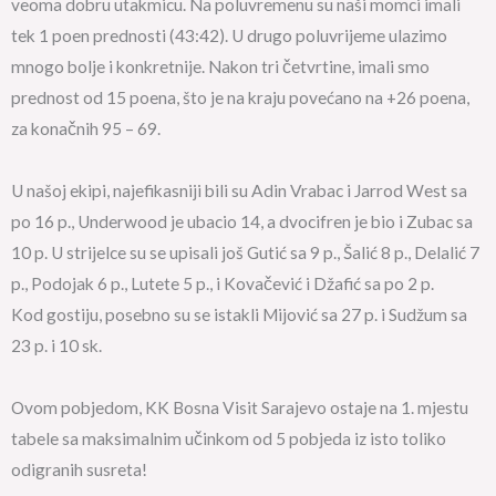
veoma dobru utakmicu. Na poluvremenu su naši momci imali
tek 1 poen prednosti (43:42). U drugo poluvrijeme ulazimo
mnogo bolje i konkretnije. Nakon tri četvrtine, imali smo
prednost od 15 poena, što je na kraju povećano na +26 poena,
za konačnih 95 – 69.
U našoj ekipi, najefikasniji bili su Adin Vrabac i Jarrod West sa
po 16 p., Underwood je ubacio 14, a dvocifren je bio i Zubac sa
10 p. U strijelce su se upisali još Gutić sa 9 p., Šalić 8 p., Delalić 7
p., Podojak 6 p., Lutete 5 p., i Kovačević i Džafić sa po 2 p.
Kod gostiju, posebno su se istakli Mijović sa 27 p. i Sudžum sa
23 p. i 10 sk.
Ovom pobjedom, KK Bosna Visit Sarajevo ostaje na 1. mjestu
tabele sa maksimalnim učinkom od 5 pobjeda iz isto toliko
odigranih susreta!