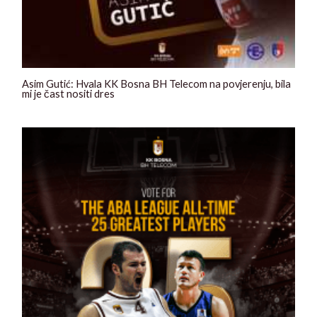
Asim Gutić: Hvala KK Bosna BH Telecom na povjerenju, bila
mi je čast nositi dres