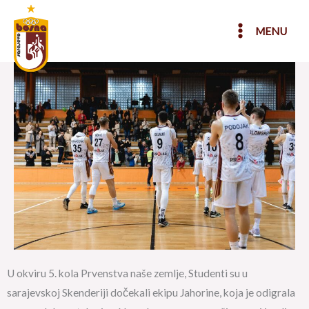
Skip
to
MENU
content
U okviru 5. kola Prvenstva naše zemlje, Studenti su u
sarajevskoj Skenderiji dočekali ekipu Jahorine, koja je odigrala